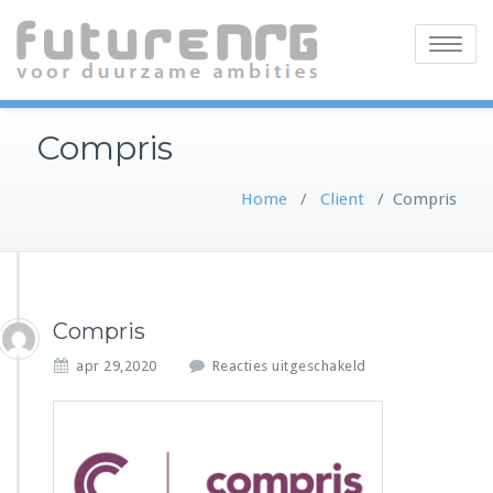
Toggle
navigatio
Compris
Home
/
Client
/
Compris
Compris
v
apr 29,2020
Reacties uitgeschakeld
o
o
r
C
o