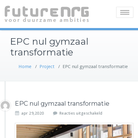
Toggle
navigatio
EPC nul gymzaal
transformatie
Home
/
Project
/
EPC nul gymzaal transformatie
EPC nul gymzaal transformatie
v
apr 29,2020
Reacties uitgeschakeld
o
o
r
E